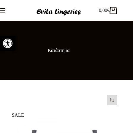
Μετάβαση
στο
0,00
€
Καλάθι
περιεχόμενο
Αγορών
Ανοίξτε τη γραμμή εργαλείων
Κατάστημα
SALE