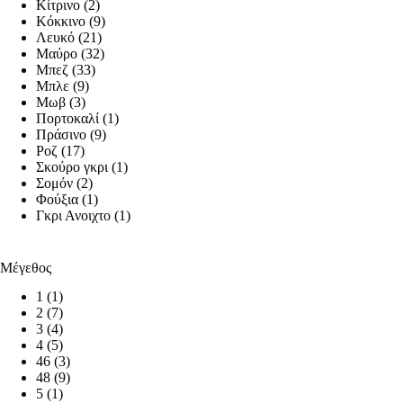
Κίτρινο
(2)
Κόκκινο
(9)
Λευκό
(21)
Μαύρο
(32)
Μπεζ
(33)
Μπλε
(9)
Μωβ
(3)
Πορτοκαλί
(1)
Πράσινο
(9)
Ροζ
(17)
Σκούρο γκρι
(1)
Σομόν
(2)
Φούξια
(1)
Γκρι Ανοιχτο
(1)
Μέγεθος
1
(1)
2
(7)
3
(4)
4
(5)
46
(3)
48
(9)
5
(1)