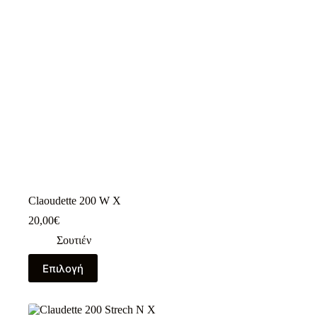
επιλεγούν
στη
σελίδα
του
προϊόντος
Claoudette 200 W X
20,00
€
Σουτιέν
Αυτό
Επιλογή
το
προϊόν
έχει
πολλαπλές