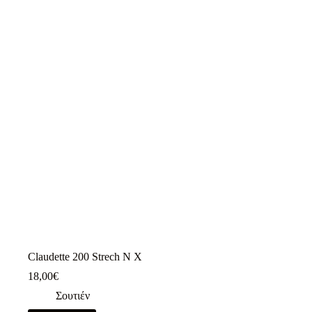
παραλλαγές.
Οι
επιλογές
μπορούν
να
επιλεγούν
στη
σελίδα
του
προϊόντος
Claudette 200 Strech N X
18,00
€
Σουτιέν