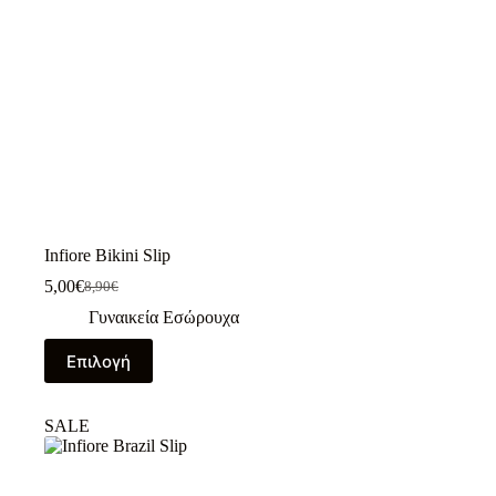
προϊόντος
Infiore Bikini Slip
5,00
€
8,90
€
Original
Η
price
τρέχουσα
Γυναικεία Εσώρουχα
was:
τιμή
Αυτό
8,90€.
είναι:
Επιλογή
το
5,00€.
προϊόν
έχει
SALE
πολλαπλές
παραλλαγές.
Οι
επιλογές