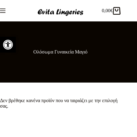
Μετάβαση
στο
0,00
€
Καλάθι
περιεχόμενο
Αγορών
Ανοίξτε τη γραμμή εργαλείων
Ολόσωμα Γυναικεία Μαγιό
Δεν βρέθηκε κανένα προϊόν που να ταιριάζει με την επιλογή
σας.