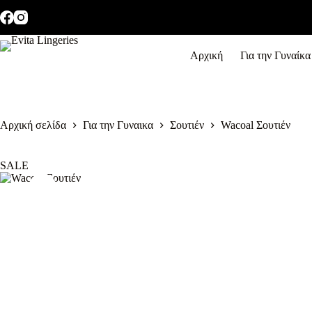
Μετάβαση
στο
περιεχόμενο
Αρχική
Για την Γυναίκα
Αρχική σελίδα
Για την Γυναικα
Σουτιέν
Wacoal Σουτιέν
SALE