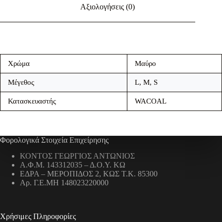
Αξιολογήσεις (0)
Χρώμα
Μαύρο
Μέγεθος
L, M, S
Κατασκευαστής
WACOAL
Φορολογικά Στοιχεία Επιχείρησης
ΚΟΝΤΟΣ ΓΕΩΡΓΙΟΣ ΑΝΤΩΝΙΟΣ
Α.Φ.Μ. 143312035 – Δ.Ο.Υ. ΚΩ
ΕΔΡΑ – ΜΕΡΟΠΙΔΟΣ 2, ΚΩΣ Τ.Κ. 85300
Αρ. Γ.Ε.ΜΗ 148023220000
Χρήσιμες Πληροφορίες