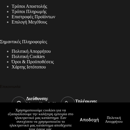
Τρόποι Αποστολής
Τρόποι Πληρωμής
Επιστροφές Προϊόντων
Επιλογή Μεγέθους
Σημαντικές Πληροφορίες
Πολιτική Απορρήτου
Πολιτική Cookies
Όροι & Προϋποθέσεις
Χάρτης Ιστότοπου
Επικοινωνία
Διεύθυνση:
Τηλέφωνο:
Μεροπίδος 2, Κως
2242023390
Τ.Κ. 85300
Χρησημοποιούμε cookies για να
εξασφαλίσουμε την καλήτερη εμπειρία στο
Email:
ηλεκτρονικό μας κατάστημα. Εαν
Πολιτική
Αποδοχή
info@evita-lingeries.gr
συνεχίσετε να χρησμοποιείτε το
Απορρήτου
ηλεκτρονικό μας κατάστημα αποδέχεστε
Copyright © 2026 Evita Lingeries - Powered by
Koslogic |
τους όρους μας.