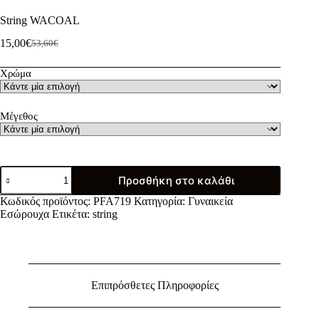
String WACOAL
15,00
€
53,60
€
Original
Η
price
τρέχουσα
Χρώμα
was:
τιμή
53,60€.
είναι:
15,00€.
Μέγεθος
String
Προσθήκη στο καλάθι
WACOAL
ποσότητα
Κωδικός προϊόντος:
PFA719
Κατηγορία:
Γυναικεία
Εσώρουχα
Ετικέτα:
string
Επιπρόσθετες Πληροφορίες