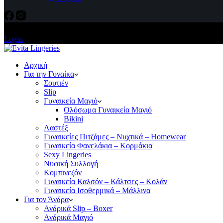
Login
Αρχική
Για την Γυναίκα
Σουτιέν
Slip
Γυναικεία Μαγιό
Ολόσωμα Γυναικεία Μαγιό
Bikini
Λαστέξ
Γυναικείες Πιτζάμες – Νυχτικά – Homewear
Γυναικεία Φανελάκια – Κορμάκια
Sexy Lingeries
Νυφική Συλλογή
Κομπινεζόν
Γυναικεία Καλσόν – Κάλτσες – Κολάν
Γυναικεία Ισοθερμικά – Μάλλινα
Για τον Άνδρα
Ανδρικά Slip – Boxer
Ανδρικά Μαγιό