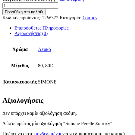
20,00€.
Simone
Perelle
Προσθήκη στο καλάθι
Σουτιέν
Κωδικός προϊόντος:
12W372
Κατηγορία:
Σουτιέν
ποσότητα
Επιπρόσθετες Πληροφορίες
Αξιολογήσεις (0)
Χρώμα
Λευκό
Μέγεθος
80, 80D
Κατασκευαστής
SIMONE
Αξιολογήσεις
Δεν υπάρχει καμία αξιολόγηση ακόμη.
Δώστε πρώτος μία αξιολόγηση “Simone Perelle Σουτιέν”
Πρέπει να είστε
συνδεδεμένοι
για να δημοσιεύσετε μια κριτική.