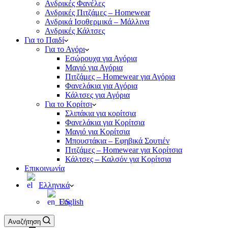
Ανδρικές Φανέλες
Ανδρικές Πιτζάμες – Homewear
Ανδρικά Ισοθερμικά – Μάλλινα
Ανδρικές Κάλτσες
Για το Παιδί
Για το Αγόρι
Εσώρουχα για Αγόρια
Μαγιό για Αγόρια
Πιτζάμες – Homewear για Αγόρια
Φανελάκια για Αγόρια
Κάλτσες για Αγόρια
Για το Κορίτσι
Σλιπάκια για κορίτσια
Φανελάκια για Κορίτσια
Μαγιό για Κορίτσια
Μπουστάκια – Εφηβικά Σουτιέν
Πιτζάμες – Homewear για Κορίτσια
Κάλτσες – Καλσόν για Κορίτσια
Επικοινωνία
Ελληνικά
English
Αναζήτηση