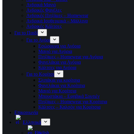
Ανδρικά Μαγιό
Ανδρικές Φανέλες
Ανδρικές Πιτζάμες – Homewear
Ανδρικά Ισοθερμικά – Μάλλινα
Ανδρικές Κάλτσες
Για το Παιδί
Για το Αγόρι
Εσώρουχα για Αγόρια
Μαγιό για Αγόρια
Πιτζάμες – Homewear για Αγόρια
Φανελάκια για Αγόρια
Κάλτσες για Αγόρια
Για το Κορίτσι
Σλιπάκια για κορίτσια
Φανελάκια για Κορίτσια
Μαγιό για Κορίτσια
Μπουστάκια – Εφηβικά Σουτιέν
Πιτζάμες – Homewear για Κορίτσια
Κάλτσες – Καλσόν για Κορίτσια
Επικοινωνία
Ελληνικά
English