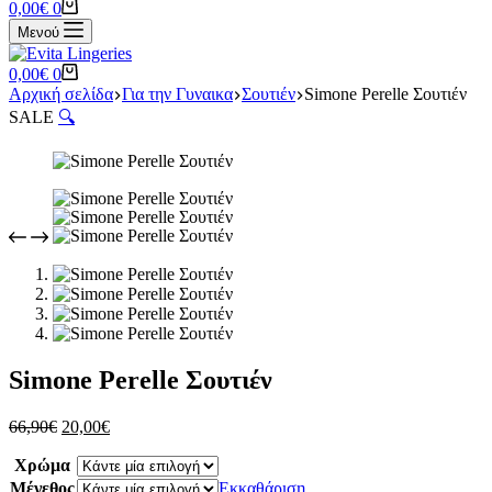
Καλάθι
0,00
€
0
Αγορών
Μενού
Καλάθι
0,00
€
0
Αγορών
Αρχική σελίδα
Για την Γυναικα
Σουτιέν
Simone Perelle Σουτιέν
SALE
🔍
Simone Perelle Σουτιέν
Original
Η
66,90
€
20,00
€
price
τρέχουσα
Χρώμα
was:
τιμή
66,90€.
είναι:
Μέγεθος
Εκκαθάριση