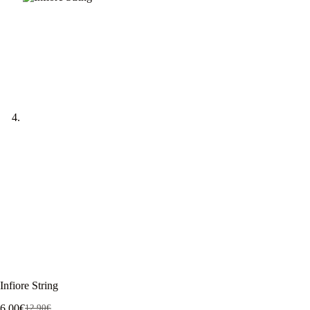
Infiore String
6,00
€
12,90
€