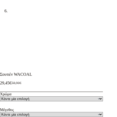
Σουτιέν WACOAL
29,45
€
58,90
€
Original
Η
price
τρέχουσα
Χρώμα
was:
τιμή
58,90€.
είναι:
29,45€.
Μέγεθος