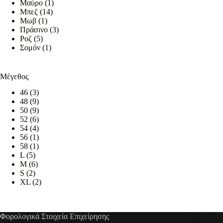
Μαύρο
(1)
προϊόντος
Μπεζ
(14)
Μωβ
(1)
Πράσινο
(3)
Ροζ
(5)
Σομόν
(1)
Μέγεθος
46
(3)
48
(9)
50
(9)
52
(6)
54
(4)
56
(1)
58
(1)
L
(5)
M
(6)
S
(2)
XL
(2)
Φορολογικά Στοιχεία Επιχείρησης