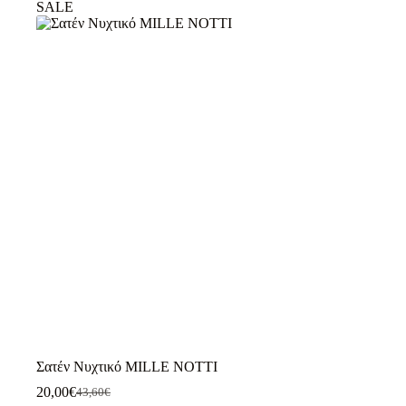
SALE
πολλαπλές
παραλλαγές.
Οι
επιλογές
μπορούν
να
επιλεγούν
στη
σελίδα
του
προϊόντος
Σατέν Νυχτικό MILLE NOTTI
20,00
€
43,60
€
Original
Η