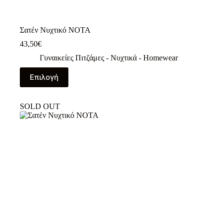
Σατέν Νυχτικό NOTA
43,50
€
Γυναικείες Πιτζάμες - Νυχτικά - Homewear
Αυτό
Επιλογή
το
προϊόν
έχει
SOLD OUT
πολλαπλές
παραλλαγές.
Οι
επιλογές
μπορούν
να
επιλεγούν
στη
σελίδα
του
προϊόντος