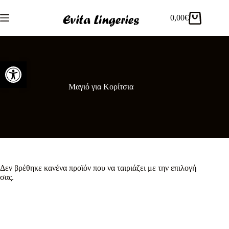
Μετάβαση
στο
0,00
€
Καλάθι
περιεχόμενο
Αγορών
Ανοίξτε τη γραμμή εργαλείων
Μαγιό για Κορίτσια
Δεν βρέθηκε κανένα προϊόν που να ταιριάζει με την επιλογή
σας.