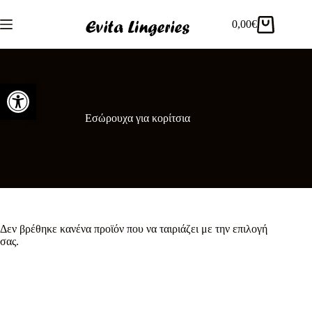
Μετάβαση
στο
0,00
€
Καλάθι
περιεχόμενο
Αγορών
Ανοίξτε τη γραμμή εργαλείων
Εσώρουχα για κορίτσια
Δεν βρέθηκε κανένα προϊόν που να ταιριάζει με την επιλογή
σας.