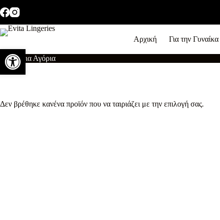
Μετάβαση
στο
περιεχόμενο
Αρχική
Για την Γυναίκα
Ανοίξτε τη γραμμή εργαλείων
Μαγιό για Αγόρια
Δεν βρέθηκε κανένα προϊόν που να ταιριάζει με την επιλογή σας.