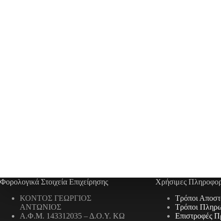
Φορολογικά Στοιχεία Επιχείρησης
Χρήσιμες Πληροφορ
ΚΟΝΤΟΣ ΓΕΩΡΓΙΟΣ
Τρόποι Αποστ
ΑΝΤΩΝΙΟΣ
Τρόποι Πληρ
Α.Φ.Μ. 143312035 – Δ.Ο.Υ. ΚΩ
Επιστροφές Π