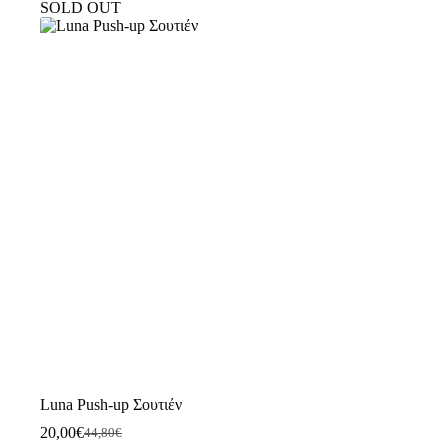
SOLD OUT
πολλαπλές
παραλλαγές.
Οι
επιλογές
μπορούν
να
επιλεγούν
στη
σελίδα
του
προϊόντος
Luna Push-up Σουτιέν
20,00
€
44,80
€
Original
Η