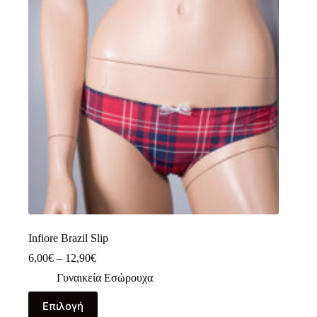
Infiore Brazil Slip
Price
6,00
€
–
12,90
€
range:
Γυναικεία Εσώρουχα
6,00€
through
Αυτό
Επιλογή
12,90€
το