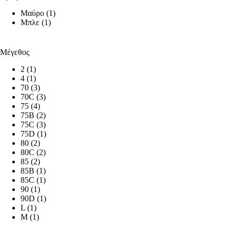
Οι
Μαύρο
(1)
επιλογές
Μπλε
(1)
μπορούν
να
επιλεγούν
στη
Μέγεθος
σελίδα
2
(1)
του
4
(1)
προϊόντος
70
(3)
70C
(3)
75
(4)
75B
(2)
75C
(3)
75D
(1)
80
(2)
80C
(2)
85
(2)
85B
(1)
85C
(1)
90
(1)
90D
(1)
L
(1)
M
(1)